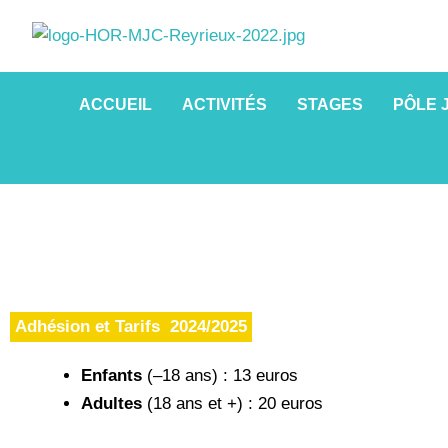
Aller
au
contenu
ACCUEIL
ACTIVITÉS
STAGES
PÔLE 
Adhésion et Tarifs 2024/2025
Enfants
(–18 ans) : 13 euros
Adultes
(18 ans et +) : 20 euros