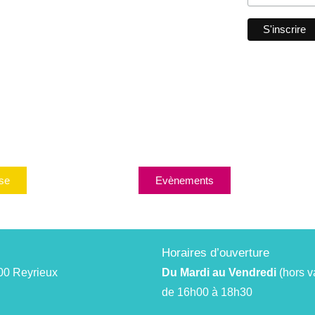
se
Evènements
Horaires d’ouverture
00 Reyrieux
Du Mardi au Vendredi
(hors v
de 16h00 à 18h30