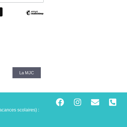
La MJC
acances scolaires) :