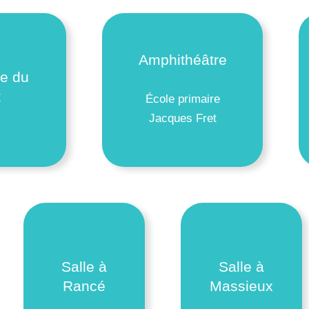
Amphithéâtre
ie du
t
École primaire
Jacques Fret
Salle à
Salle à
Rancé
Massieux