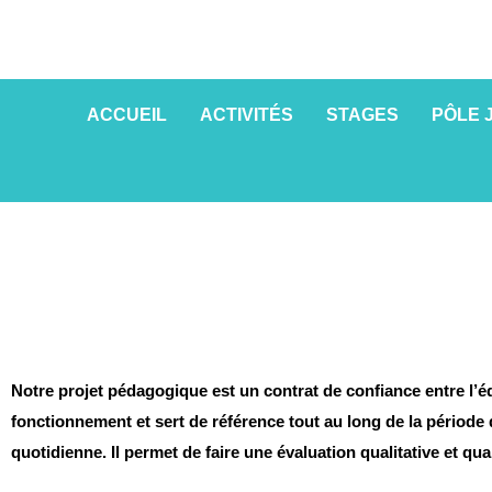
Aller
au
contenu
ACCUEIL
ACTIVITÉS
STAGES
PÔLE 
Notre projet pédagogique est un contrat de confiance entre l’éq
fonctionnement et sert de référence tout au long de la période 
quotidienne. Il permet de faire une évaluation qualitative et qu