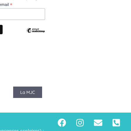
*
email
La MJC
acances scolaires) :