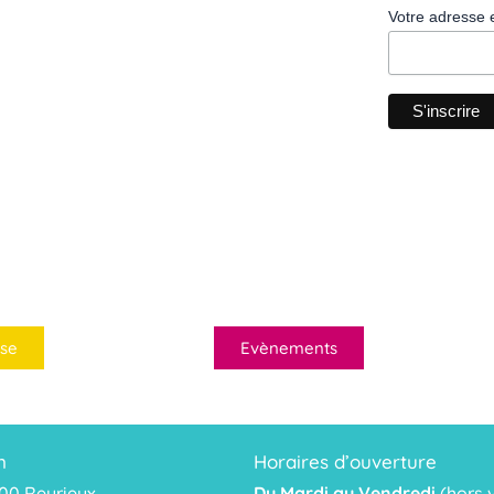
Votre adresse 
se
Evènements
n
Horaires d’ouverture
00 Reyrieux
Du Mardi au Vendredi
(hors v