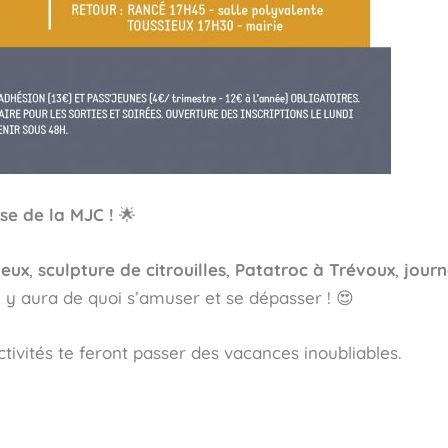
se de la MJC !
🌟
jeux
,
sculpture de citrouilles
,
Patatroc à Trévoux
,
journ
il y aura de quoi s’amuser et se dépasser ! 😍
ctivités te feront passer des vacances inoubliables.