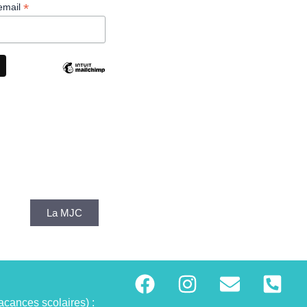
*
email
La MJC
acances scolaires) :