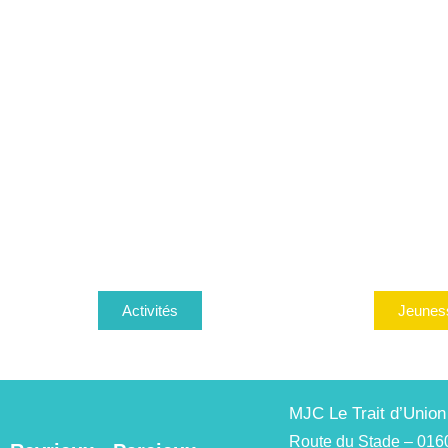
Activités
Jeunes
MJC Le Trait d’Union
Route du Stade – 016