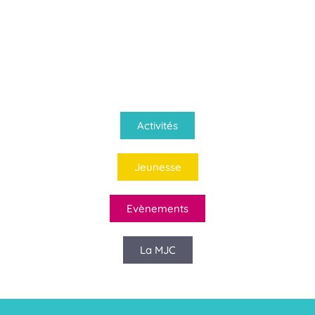
Activités
Jeunesse
Evènements
La MJC